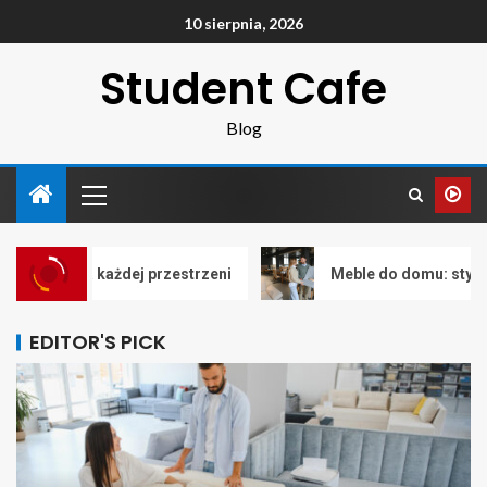
10 sierpnia, 2026
Student Cafe
Blog
żdej przestrzeni
Meble do domu: styl, wygoda i funkc
EDITOR'S PICK