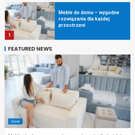
Meble do domu – wygodne
rozwiązania dla każdej
przestrzeni
1
Meble do domu: styl, wygoda i
FEATURED NEWS
funkcjonalność
2
Nowoczesne części dla
maszyn rolniczych i
budowlanych – postaw na
profesjonalizm
3
DOM
Hurtownia BHP w Krośnie –
niezawodne zabezpieczenia