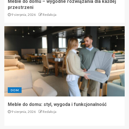
Meble do domu – wygodne rozwiązania dla każdej
dla firm
przestrzeni
4
9 sierpnia, 2026
Redakcja
Profesjonalna Hurtownia
Odzieży i Obuwia
Ochronnego – Zapewnij
Bezpieczeństwo w Każdej
Branży
5
Meble do domu – wygodne
rozwiązania dla każdej
przestrzeni
DOM
1
Meble do domu: styl, wygoda i funkcjonalność
9 sierpnia, 2026
Redakcja