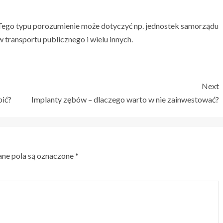
 Tego typu porozumienie może dotyczyć np. jednostek samorządu
w transportu publicznego i wielu innych.
Next
bić?
Implanty zębów – dlaczego warto w nie zainwestować?
e pola są oznaczone
*