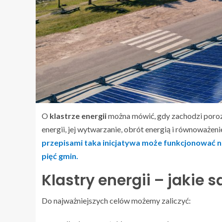
O
klastrze energii
można mówić, gdy zachodzi poroz
energii, jej wytwarzanie, obrót energią i równoważen
przepisami taka inicjatywa może funkcjonować 
pięć gmin.
Klastry energii – jakie s
Do najważniejszych celów możemy zaliczyć: