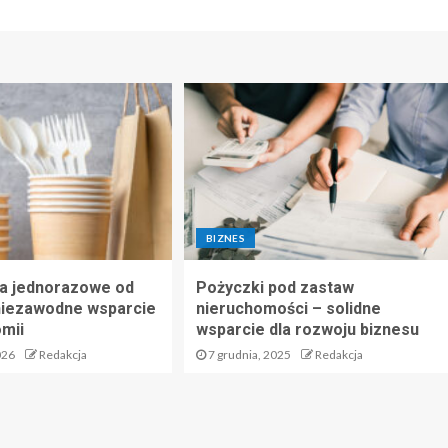
BIZNES
a jednorazowe od
Pożyczki pod zastaw
niezawodne wsparcie
nieruchomości – solidne
mii
wsparcie dla rozwoju biznesu
026
Redakcja
7 grudnia, 2025
Redakcja