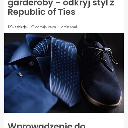
garderoby – odkryj styl z
Republic of Ties
Redakcja
22 maja, 2025
2 min read
Wprowadzenie do