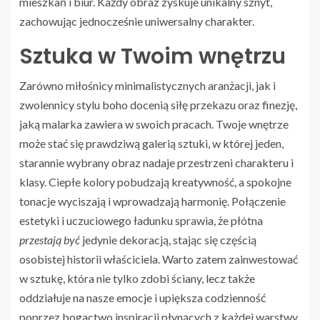
mieszkań i biur. Każdy obraz zyskuje unikalny sznyt,
zachowując jednocześnie uniwersalny charakter.
Sztuka w Twoim wnętrzu
Zarówno miłośnicy minimalistycznych aranżacji, jak i
zwolennicy stylu boho docenią siłę przekazu oraz finezję,
jaką malarka zawiera w swoich pracach. Twoje wnętrze
może stać się prawdziwą galerią sztuki, w której jeden,
starannie wybrany obraz nadaje przestrzeni charakteru i
klasy. Ciepłe kolory pobudzają kreatywność, a spokojne
tonacje wyciszają i wprowadzają harmonię. Połączenie
estetyki i uczuciowego ładunku sprawia, że płótna
przestają być
jedynie dekoracją, stając się częścią
osobistej historii właściciela. Warto zatem zainwestować
w sztukę, która nie tylko zdobi ściany, lecz także
oddziałuje na nasze emocje i upiększa codzienność
poprzez bogactwo inspiracji płynących z każdej warstwy