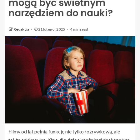
mogą być świetnym
narzędziem do nauki?
Redakcja
21 lutego, 2025
4 min read
Filmy od lat pełnią funkcję nie tylko rozrywkową, ale
także edukacyjną.
Kino dla dzieci
może być doskonałym