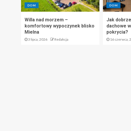
DOM
DOM
Willa nad morzem –
Jak dobrze
komfortowy wypoczynek blisko
dachowe wp
Mielna
pokrycia?
3 lipca, 2026
Redakcja
16 czerwca, 