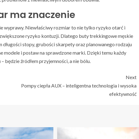
r ma znaczenie
e wyprawy. Niewłaściwy rozmiar to nie tylko ryzyko otarć i
i zwiększone ryzyko kontuzji. Dlatego buty trekkingowe męskie
 długości stopy, grubości skarpety oraz planowanego rodzaju
óżne modele i postaw na sprawdzone marki. Dzięki temu każdy
u – będzie źródłem przyjemności, a nie bólu.
Next
Pompy ciepła AUX – inteligentna technologia i wysoka
efektywność