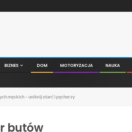
BIZNES
DOM
MOTORYZACJA
NAUKA
h męskich – uniknij otarć i pęcherzy
r butów