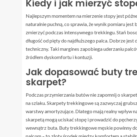
Kiedy i jak mierzyć stop
Najlepszym momentem na mierzenie stopy jest późne 
naturalnie puchną, co sprawia, że wynik pomiaru jest 
zmierzyć podczas intensywnego trekkingu. Stań boso n
długość od pięty do najdłuższego palca. Dobrze jest
techniczny. Taki margines zapobiega uderzaniu palcó
źródłem dyskomfortu i kontuzji.
Jak dopasować buty tr
skarpet?
Podczas przymierzania butów nie zapomnij o skarpet
na szlaku. Skarpety trekkingowe są zazwyczaj grubs
warstwy amortyzujące. Dlatego mają realny wpływ na t
skarpetą mogą uciskać stopę i prowadzić do pęcherz
wewnątrz buta. Buty trekkingowe męskie powinny do
palcom – to złoty środek między komfortem a stabiln