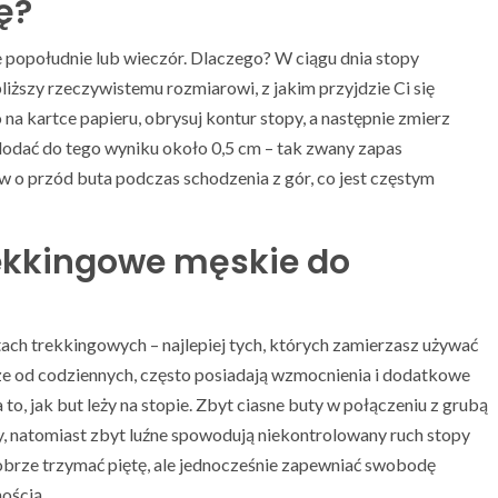
ę?
popołudnie lub wieczór. Dlaczego? W ciągu dnia stopy
bliższy rzeczywistemu rozmiarowi, z jakim przyjdzie Ci się
a kartce papieru, obrysuj kontur stopy, a następnie zmierz
 dodać do tego wyniku około 0,5 cm – tak zwany zapas
w o przód buta podczas schodzenia z gór, co jest częstym
ekkingowe męskie do
ach trekkingowych – najlepiej tych, których zamierzasz używać
ze od codziennych, często posiadają wzmocnienia i dodatkowe
o, jak but leży na stopie. Zbyt ciasne buty w połączeniu z grubą
y, natomiast zbyt luźne spowodują niekontrolowany ruch stopy
brze trzymać piętę, ale jednocześnie zapewniać swobodę
ością.