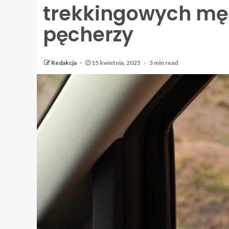
trekkingowych męsk
pęcherzy
Redakcja
15 kwietnia, 2025
3 min read