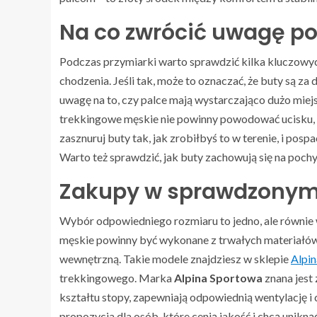
Na co zwrócić uwagę p
Podczas przymiarki warto sprawdzić kilka kluczowych 
chodzenia. Jeśli tak, może to oznaczać, że buty są za
uwagę na to, czy palce mają wystarczająco dużo miej
trekkingowe męskie nie powinny powodować ucisku, a 
zasznuruj buty tak, jak zrobiłbyś to w terenie, i pospa
Warto też sprawdzić, jak buty zachowują się na pochył
Zakupy w sprawdzonym
Wybór odpowiedniego rozmiaru to jedno, ale równie
męskie powinny być wykonane z trwałych materiałów
wewnętrzną. Takie modele znajdziesz w sklepie
Alpi
trekkingowego. Marka
Alpina Sportowa
znana jest
kształtu stopy, zapewniają odpowiednią wentylację 
propozycja dla osób, które cenią jakość i chcą uni