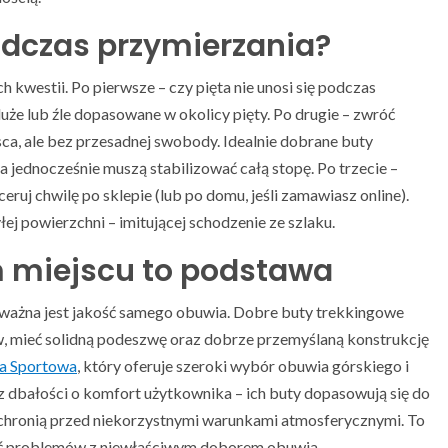
odczas przymierzania?
kwestii. Po pierwsze – czy pięta nie unosi się podczas
 duże lub źle dopasowane w okolicy pięty. Po drugie – zwróć
sca, ale bez przesadnej swobody. Idealnie dobrane buty
jednocześnie muszą stabilizować całą stopę. Po trzecie –
ceruj chwilę po sklepie (lub po domu, jeśli zamawiasz online).
ej powierzchni – imitującej schodzenie ze szlaku.
 miejscu to podstawa
 ważna jest jakość samego obuwia. Dobre buty trekkingowe
, mieć solidną podeszwę oraz dobrze przemyślaną konstrukcję
na Sportowa
, który oferuje szeroki wybór obuwia górskiego i
 z dbałości o komfort użytkownika – ich buty dopasowują się do
i chronią przed niekorzystnymi warunkami atmosferycznymi. To
knąć problemów z niewłaściwym doborem obuwia.