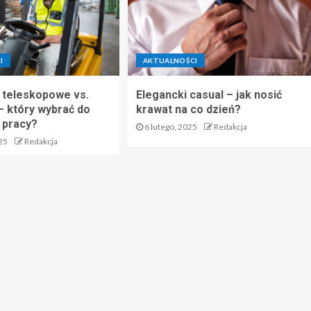
I
AKTUALNOŚCI
 teleskopowe vs.
Elegancki casual – jak nosić
 który wybrać do
krawat na co dzień?
 pracy?
6 lutego, 2025
Redakcja
25
Redakcja